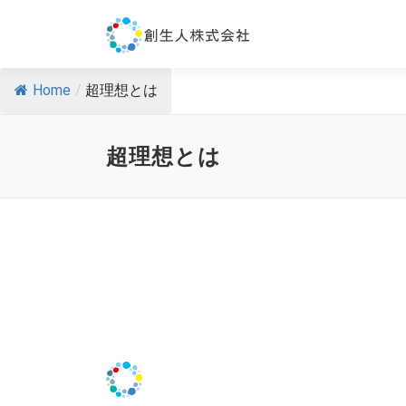
コ
ン
テ
ン
Home
/
超理想とは
ツ
へ
ス
超理想とは
キ
ッ
プ